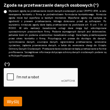
Zgoda na przetwarzanie danych osobowych
(*)
Wyrażam zgodę na przetwarzanie moich danych osobowych przez CRYPTO ATM, w celu
nawiązania kontaktu z firmą za pośrednictwem formularza kontaktowego. Niniejsza
zgoda może być wycofana w każdym momencie. Wycofanie zgody nie wpływa na
zgodność z prawem przetwarzania, którego dokonano przed jej cofnięciem. Po
wyrażeniu niniejszej zgody dane będą przetwarzane na podstawie art. 6 ust. 1 lit. a)
RODO. W celu realizacji świadczonej usługi dane mogą być udostępniane
upoważnionym pracownikom firmy. Podanie wymaganych danych jest dobrowolne,
jednakże brak ich podania uniemożliwi świadczenie usługi. Dane będą przechowywane
przez okres kontaktu z firmą. Przysługują mi prawa do dostępu do danych,
sprostowania danych, usunięcia danych, ograniczenia przetwarzania, wniesienia
sprzeciwu, żądania przeniesienia danych, a także do wniesienia skargi do Urzędu
Ochrony Danych Osobowych. Przekazane dane osobowe nie będą przetwarzane w formie
profilowania. Szczegółowe informacje dotyczące ochrony danych osobowych podane są
w Polityce Prywatności.
(*)
Wyślij