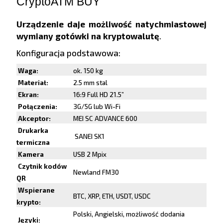
CryptoATM BUY
Urządzenie daje możliwość natychmiastowej
wymiany gotówki na kryptowalutę
.
Konfiguracja podstawowa:
Waga:
ok. 150 kg
Materiał:
2.5 mm stal
Ekran:
16:9 Full HD 21.5”
Połączenia:
3G/5G lub Wi-Fi
Akceptor:
MEI SC ADVANCE 600
Drukarka
SANEI SK1
termiczna
Kamera
USB 2 Mpix
Czytnik kodów
Newland FM30
QR
Wspierane
BTC, XRP, ETH, USDT, USDC
krypto:
Polski, Angielski, możliwość dodania
Języki: