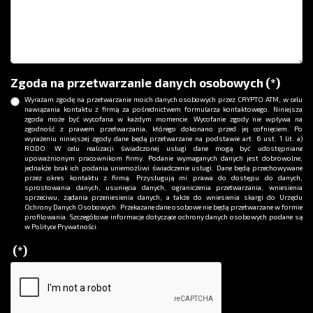
Zgoda na przetwarzanie danych osobowych
(*)
Wyrażam zgodę na przetwarzanie moich danych osobowych przez CRYPTO ATM, w celu
nawiązania kontaktu z firmą za pośrednictwem formularza kontaktowego. Niniejsza
zgoda może być wycofana w każdym momencie. Wycofanie zgody nie wpływa na
zgodność z prawem przetwarzania, którego dokonano przed jej cofnięciem. Po
wyrażeniu niniejszej zgody dane będą przetwarzane na podstawie art. 6 ust. 1 lit. a)
RODO. W celu realizacji świadczonej usługi dane mogą być udostępniane
upoważnionym pracownikom firmy. Podanie wymaganych danych jest dobrowolne,
jednakże brak ich podania uniemożliwi świadczenie usługi. Dane będą przechowywane
przez okres kontaktu z firmą. Przysługują mi prawa do dostępu do danych,
sprostowania danych, usunięcia danych, ograniczenia przetwarzania, wniesienia
sprzeciwu, żądania przeniesienia danych, a także do wniesienia skargi do Urzędu
Ochrony Danych Osobowych. Przekazane dane osobowe nie będą przetwarzane w formie
profilowania. Szczegółowe informacje dotyczące ochrony danych osobowych podane są
w Polityce Prywatności.
(*)